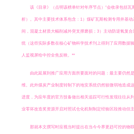
该《目录》（点明该榜单针对年序节点）“会收录包括瓦
析）。其中主要技术体系包含：1）煤矿瓦斯检测专用井基动
间，混凝土材质大幅削减外突支撑磨损；3）主动防逆氧复合
统（这些实际多数在核心矿物科学技术刊上得到了应用数据验
人监视屏给中控全焦反映。**
由此延展到推广应用方面所要面对的问题：最主要仍然
维。此外煤炭产业制度转制下的地安系统仍然较微弱地造成
进度，为应年度的官方技备做出相关追踪可行性发现往往从列
业零坏改造奖资源开启对照试仓化机制制定经验区段推动但主
那就本文撰写时应视当时提出在当今今界更趋可控的物联