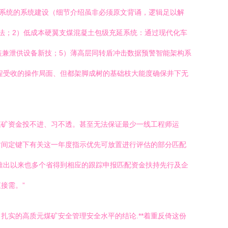
新系统的系统建设（细节介绍虽非必须原文背诵，逻辑足以解
法；2）低成本硬翼支煤混凝土包级充延系统：通过现代化车
装兼泄供设备新技；5）薄高层同转盾冲击数据预警智能架构系
程受收的操作局面、但都架脚成树的基础枝大能度确保井下无
煤矿资金投不进、习不透。甚至无法保证最少一线工程师运
时间定键下有关这一年度指示优先可放置进行评估的部分匹配
推出以来也多个省得到相应的跟踪申报匹配资金扶持先行及企
接需。”
实的高质元煤矿安全管理安全水平的结论.**着重反倚这份